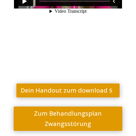
Dein Handout zum download
Zum Behandlungsplan
Zwangsstörung